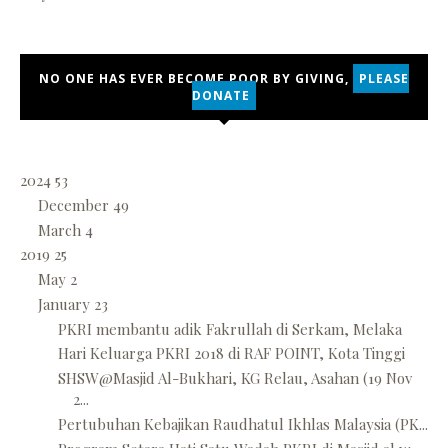
NO ONE HAS EVER BECOME POOR BY GIVING,
PLEASE
DONATE
2024
53
December
49
March
4
2019
25
May
2
January
23
PKRI membantu adik Fakrullah di Serkam, Melaka
Hari Keluarga PKRI 2018 di RAF POINT, Kota Tinggi
SHSW@Masjid Al-Bukhari, KG Relau, Asahan (19 Nov
2...
Pertubuhan Kebajikan Raudhatul Ikhlas Malaysia (PK...