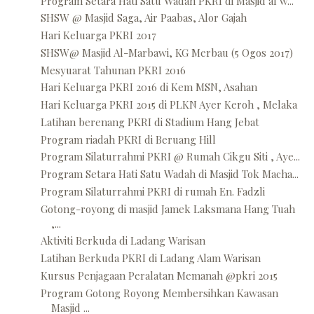
Program Setara Hati Satu Wadah PKRI di Masjid al w...
SHSW @ Masjid Saga, Air Paabas, Alor Gajah
Hari Keluarga PKRI 2017
SHSW@ Masjid Al-Marbawi, KG Merbau (5 Ogos 2017)
Mesyuarat Tahunan PKRI 2016
Hari Keluarga PKRI 2016 di Kem MSN, Asahan
Hari Keluarga PKRI 2015 di PLKN Ayer Keroh , Melaka
Latihan berenang PKRI di Stadium Hang Jebat
Program riadah PKRI di Beruang Hill
Program Silaturrahmi PKRI @ Rumah Cikgu Siti , Aye...
Program Setara Hati Satu Wadah di Masjid Tok Macha...
Program Silaturrahmi PKRI di rumah En. Fadzli
Gotong-royong di masjid Jamek Laksmana Hang Tuah
,...
Aktiviti Berkuda di Ladang Warisan
Latihan Berkuda PKRI di Ladang Alam Warisan
Kursus Penjagaan Peralatan Memanah @pkri 2015
Program Gotong Royong Membersihkan Kawasan
Masjid ...