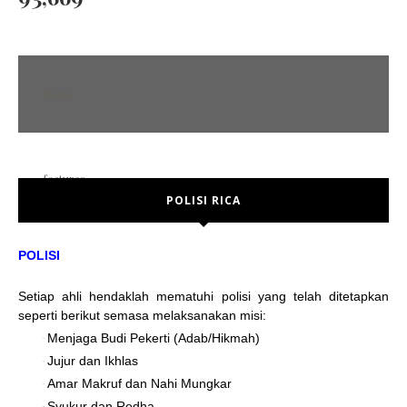
Home
features
POLISI RICA
POST FORMAT
Error Page
POLISI
No sidebar
Setiap ahli hendaklah mematuhi polisi yang telah ditetapkan
Left sidebar
seperti berikut semasa melaksanakan misi:
Right sidebar
Menjaga Budi Pekerti (Adab/Hikmah)
·
Jujur dan Ikhlas
·
social media
Amar Makruf dan Nahi Mungkar
·
Syukur dan Redha
·