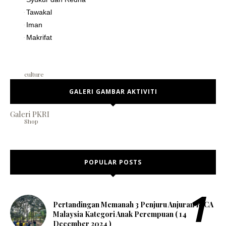
Tawakal
·
Iman
·
break
Makrifat
·
culture
GALERI GAMBAR AKTIVITI
Galeri PKRI
Shop
POPULAR POSTS
Pertandingan Memanah 3 Penjuru Anjuran RICA
Malaysia Kategori Anak Perempuan ( 14
December 2024 )