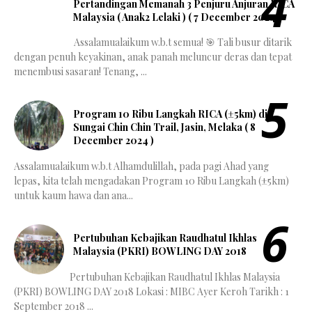
Pertandingan Memanah 3 Penjuru Anjuran RICA
Malaysia ( Anak2 Lelaki ) ( 7 December 2024 )
Assalamualaikum w.b.t semua! 🎯 Tali busur ditarik
dengan penuh keyakinan, anak panah meluncur deras dan tepat
menembusi sasaran! Tenang, ...
Program 10 Ribu Langkah RICA (±5km) di
Sungai Chin Chin Trail, Jasin, Melaka ( 8
December 2024 )
Assalamualaikum w.b.t Alhamdulillah, pada pagi Ahad yang
lepas, kita telah mengadakan Program 10 Ribu Langkah (±5km)
untuk kaum hawa dan ana...
Pertubuhan Kebajikan Raudhatul Ikhlas
Malaysia (PKRI) BOWLING DAY 2018
Pertubuhan Kebajikan Raudhatul Ikhlas Malaysia
(PKRI) BOWLING DAY 2018 Lokasi : MIBC Ayer Keroh Tarikh : 1
September 2018 ...