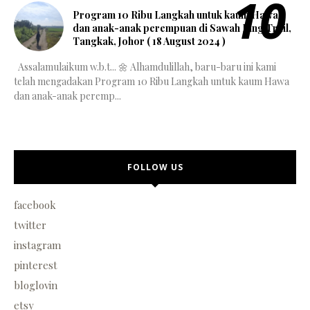
Program 10 Ribu Langkah untuk kaum Hawa
dan anak-anak perempuan di Sawah Ring Trail,
Tangkak, Johor ( 18 August 2024 )
Assalamulaikum w.b.t... 🌼 Alhamdulillah, baru-baru ini kami
telah mengadakan Program 10 Ribu Langkah untuk kaum Hawa
dan anak-anak peremp...
FOLLOW US
facebook
twitter
instagram
pinterest
bloglovin
etsy