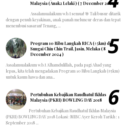
Malaysia ( Anak2 Lelaki ) ( 7 December 2024 )
Assalamualaikum w.b.t semua! 🎯 Tali busur ditarik
dengan penuh keyakinan, anak panah meluncur deras dan tepat
menembusi sasaran! Tenang, ...
Program 10 Ribu Langkah RICA (±5km) di
Sungai Chin Chin Trail, Jasin, Melaka ( 8
December 2024 )
Assalamualaikum w.b.t Alhamdulillah, pada pagi Ahad yang
lepas, kita telah mengadakan Program 10 Ribu Langkah (±5km)
untuk kaum hawa dan ana...
Pertubuhan Kebajikan Raudhatul Ikhlas
Malaysia (PKRI) BOWLING DAY 2018
Pertubuhan Kebajikan Raudhatul Ikhlas Malaysia
(PKRI) BOWLING DAY 2018 Lokasi : MIBC Ayer Keroh Tarikh : 1
September 2018 ...