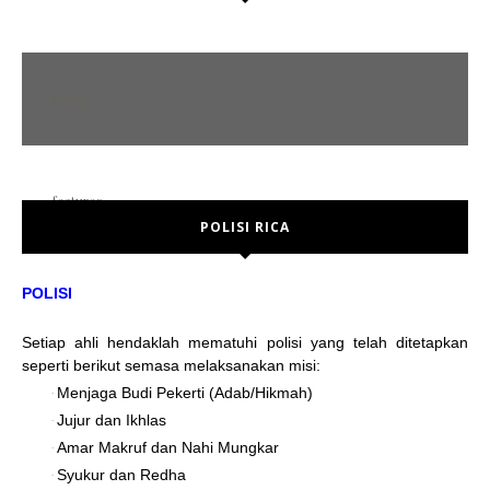
Home
features
POLISI RICA
POST FORMAT
Error Page
POLISI
No sidebar
Setiap ahli hendaklah mematuhi polisi yang telah ditetapkan
Left sidebar
seperti berikut semasa melaksanakan misi:
Right sidebar
Menjaga Budi Pekerti (Adab/Hikmah)
·
Jujur dan Ikhlas
·
social media
Amar Makruf dan Nahi Mungkar
·
Syukur dan Redha
·