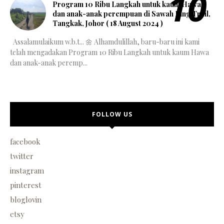
Program 10 Ribu Langkah untuk kaum Hawa
dan anak-anak perempuan di Sawah Ring Trail,
Tangkak, Johor ( 18 August 2024 )
Assalamulaikum w.b.t... 🌼 Alhamdulillah, baru-baru ini kami
telah mengadakan Program 10 Ribu Langkah untuk kaum Hawa
dan anak-anak peremp...
FOLLOW US
facebook
twitter
instagram
pinterest
bloglovin
etsy