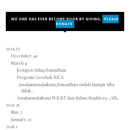
NO ONE HAS EVER BECOME POOR BY GIVING,
PLEASE
DONATE
2024
53
December
49
March
4
Kempen Infaq Ramadhan
Program Gerobok RICA
Assalammualaikum,Ramadhan sudah hampir tiba
tidak...
Assalamualaikum W.R.B.T dan Salam Sejahtera ...Alh...
2019
25
May
2
January
23
2018
1