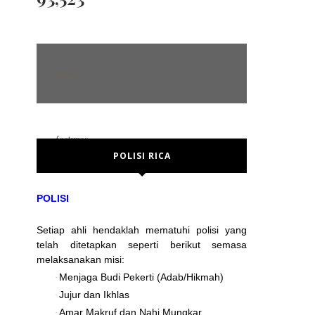
Home
features
POLISI RICA
POST FORMAT
Error Page
POLISI
No sidebar
Setiap ahli hendaklah mematuhi polisi yang
Left sidebar
telah ditetapkan seperti berikut semasa
Right sidebar
melaksanakan misi:
Menjaga Budi Pekerti (Adab/Hikmah)
·
social media
Jujur dan Ikhlas
·
Amar Makruf dan Nahi Mungkar
·