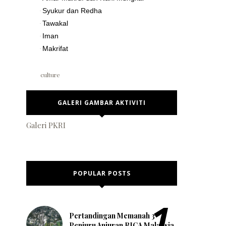
Syukur dan Redha
·
Tawakal
·
break
Iman
·
Makrifat
·
culture
GALERI GAMBAR AKTIVITI
Shop
Galeri PKRI
POPULAR POSTS
Pertandingan Memanah 3
Penjuru Anjuran RICA Malaysia