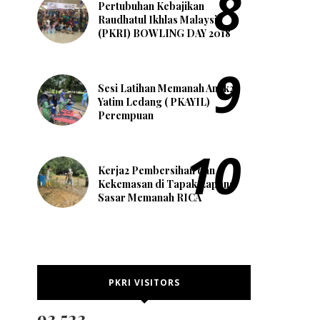
Pertubuhan Kebajikan
Raudhatul Ikhlas Malaysia
(PKRI) BOWLING DAY 2018
Sesi Latihan Memanah Anak2
Yatim Ledang ( PKAYIL)
Perempuan
Kerja2 Pembersihan dan
Kekemasan di Tapak Lapang
Sasar Memanah RICA
PKRI VISITORS
93,523