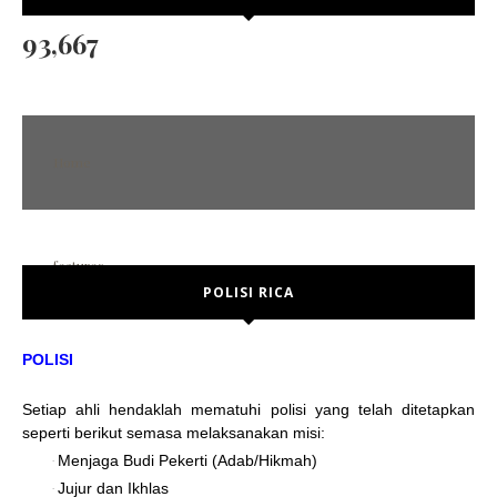
93,667
Home
features
POLISI RICA
POST FORMAT
Error Page
POLISI
No sidebar
Setiap ahli hendaklah mematuhi polisi yang telah ditetapkan
Left sidebar
seperti berikut semasa melaksanakan misi:
Right sidebar
Menjaga Budi Pekerti (Adab/Hikmah)
·
Jujur dan Ikhlas
·