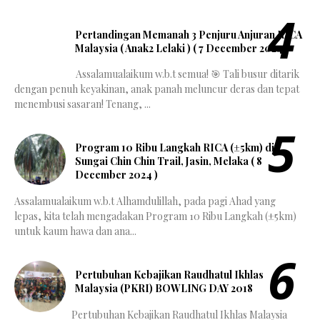
Pertandingan Memanah 3 Penjuru Anjuran RICA
Malaysia ( Anak2 Lelaki ) ( 7 December 2024 )
Assalamualaikum w.b.t semua! 🎯 Tali busur ditarik
dengan penuh keyakinan, anak panah meluncur deras dan tepat
menembusi sasaran! Tenang, ...
Program 10 Ribu Langkah RICA (±5km) di
Sungai Chin Chin Trail, Jasin, Melaka ( 8
December 2024 )
Assalamualaikum w.b.t Alhamdulillah, pada pagi Ahad yang
lepas, kita telah mengadakan Program 10 Ribu Langkah (±5km)
untuk kaum hawa dan ana...
Pertubuhan Kebajikan Raudhatul Ikhlas
Malaysia (PKRI) BOWLING DAY 2018
Pertubuhan Kebajikan Raudhatul Ikhlas Malaysia