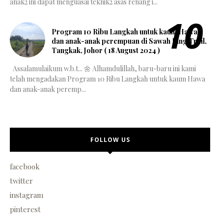
anak2 ini dapat menguasai teknik2 asas renang i...
Program 10 Ribu Langkah untuk kaum Hawa
dan anak-anak perempuan di Sawah Ring Trail,
Tangkak, Johor ( 18 August 2024 )
Assalamulaikum w.b.t... 🌼 Alhamdulillah, baru-baru ini kami
telah mengadakan Program 10 Ribu Langkah untuk kaum Hawa
dan anak-anak peremp...
FOLLOW US
facebook
twitter
instagram
pinterest