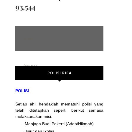
93,544
Home
features
POLISI RICA
POST FORMAT
Error Page
POLISI
No sidebar
Setiap ahli hendaklah mematuhi polisi yang
Left sidebar
telah ditetapkan seperti berikut semasa
Right sidebar
melaksanakan misi:
Menjaga Budi Pekerti (Adab/Hikmah)
·
social media
Jujur dan Ikhlas
·