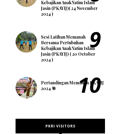
Kebajikan Anak Yatim Islam
Jasin (PKAYIJ)( 24 November
2024 )
Sesi Latihan Memanah
Bersama Pertubuhan
Kebajikan Anak Yatim Islam
Jasin (PKAYIJ) ( 20 October
2024 )
Pertandingan Memanah PKAYIJ
2024 🎯
PKRI VISITORS