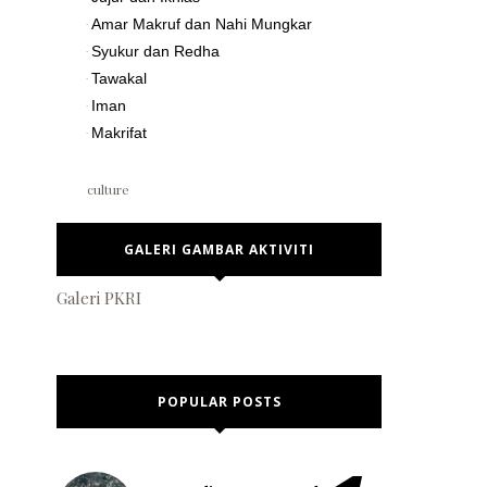
Amar Makruf dan Nahi Mungkar
·
Syukur dan Redha
·
Tawakal
·
break
Iman
·
Makrifat
·
culture
GALERI GAMBAR AKTIVITI
Shop
Galeri PKRI
POPULAR POSTS