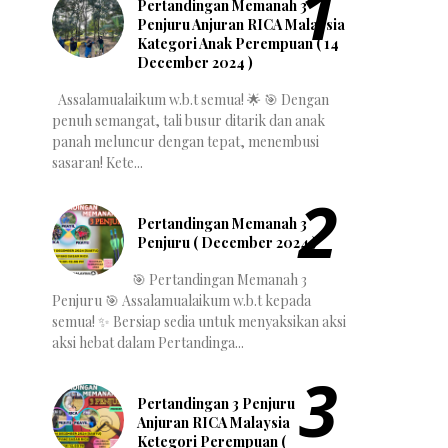
Pertandingan Memanah 3
Penjuru Anjuran RICA Malaysia
Kategori Anak Perempuan ( 14
December 2024 )
Assalamualaikum w.b.t semua! 🌟 🎯 Dengan
penuh semangat, tali busur ditarik dan anak
panah meluncur dengan tepat, menembusi
sasaran! Kete...
Pertandingan Memanah 3
Penjuru ( December 2024 )
🎯 Pertandingan Memanah 3
Penjuru 🎯 Assalamualaikum w.b.t kepada
semua! ✨ Bersiap sedia untuk menyaksikan aksi
aksi hebat dalam Pertandinga...
Pertandingan 3 Penjuru
Anjuran RICA Malaysia
Ketegori Perempuan (