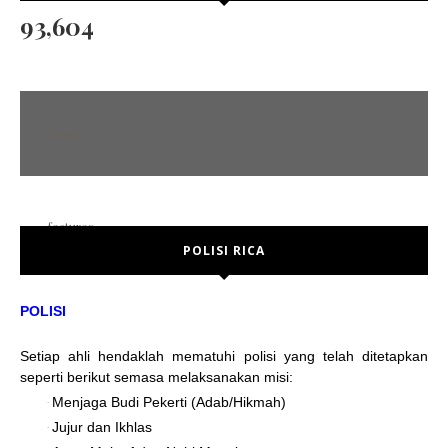
93,604
Home
features
POLISI RICA
POST FORMAT
Error Page
POLISI
No sidebar
Setiap ahli hendaklah mematuhi polisi yang telah ditetapkan
Left sidebar
seperti berikut semasa melaksanakan misi:
Right sidebar
Menjaga Budi Pekerti (Adab/Hikmah)
·
Jujur dan Ikhlas
·
social media