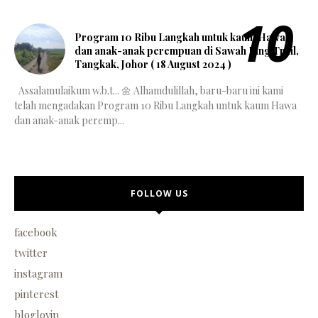
Program 10 Ribu Langkah untuk kaum Hawa
dan anak-anak perempuan di Sawah Ring Trail,
Tangkak, Johor ( 18 August 2024 )
Assalamulaikum w.b.t... 🌼 Alhamdulillah, baru-baru ini kami
telah mengadakan Program 10 Ribu Langkah untuk kaum Hawa
dan anak-anak peremp...
FOLLOW US
facebook
twitter
instagram
pinterest
bloglovin