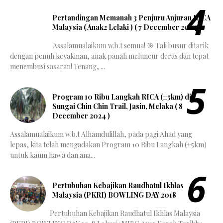
Pertandingan Memanah 3 Penjuru Anjuran RICA
Malaysia ( Anak2 Lelaki ) ( 7 December 2024 )
Assalamualaikum w.b.t semua! 🎯 Tali busur ditarik
dengan penuh keyakinan, anak panah meluncur deras dan tepat
menembusi sasaran! Tenang, ...
Program 10 Ribu Langkah RICA (±5km) di
Sungai Chin Chin Trail, Jasin, Melaka ( 8
December 2024 )
Assalamualaikum w.b.t Alhamdulillah, pada pagi Ahad yang
lepas, kita telah mengadakan Program 10 Ribu Langkah (±5km)
untuk kaum hawa dan ana...
Pertubuhan Kebajikan Raudhatul Ikhlas
Malaysia (PKRI) BOWLING DAY 2018
Pertubuhan Kebajikan Raudhatul Ikhlas Malaysia