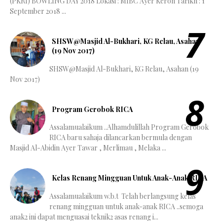
(PKRI) BOWLING DAY 2018 Lokasi : MIBC Ayer Keroh Tarikh : 1
September 2018 ...
SHSW@Masjid Al-Bukhari, KG Relau, Asahan
(19 Nov 2017)
SHSW@Masjid Al-Bukhari, KG Relau, Asahan (19
Nov 2017)
Program Gerobok RICA
Assalamualaikum ..Alhamdulillah Program Gerobok
RICA baru sahaja dilancarkan bermula dengan
Masjid Al-Abidin Ayer Tawar , Merlimau , Melaka ...
Kelas Renang Mingguan Untuk Anak-Anak RICA
Assalamualaikum w.b.t Telah berlangsung kelas
renang mingguan untuk anak-anak RICA ..semoga
anak2 ini dapat menguasai teknik2 asas renang i...