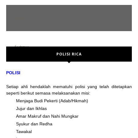
Home
features
POLISI RICA
POST FORMAT
Error Page
POLISI
No sidebar
Setiap ahli hendaklah mematuhi polisi yang telah ditetapkan
Left sidebar
seperti berikut semasa melaksanakan misi:
Right sidebar
Menjaga Budi Pekerti (Adab/Hikmah)
·
Jujur dan Ikhlas
·
social media
Amar Makruf dan Nahi Mungkar
·
Syukur dan Redha
·
Tawakal
·