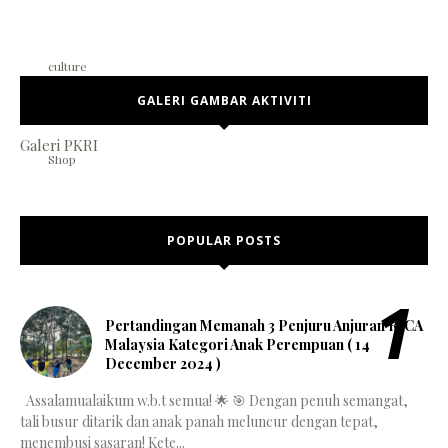
culture
GALERI GAMBAR AKTIVITI
Galeri PKRI
Shop
POPULAR POSTS
Pertandingan Memanah 3 Penjuru Anjuran RICA
Malaysia Kategori Anak Perempuan ( 14
December 2024 )
Assalamualaikum w.b.t semua! 🌟 🎯 Dengan penuh semangat,
tali busur ditarik dan anak panah meluncur dengan tepat,
menembusi sasaran! Kete...