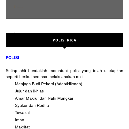
Home
features
POLISI RICA
POST FORMAT
Error Page
POLISI
No sidebar
Setiap ahli hendaklah mematuhi polisi yang telah ditetapkan
Left sidebar
seperti berikut semasa melaksanakan misi:
Right sidebar
Menjaga Budi Pekerti (Adab/Hikmah)
·
Jujur dan Ikhlas
·
social media
Amar Makruf dan Nahi Mungkar
·
Syukur dan Redha
·
Tawakal
·
Iman
·
break
Makrifat
·