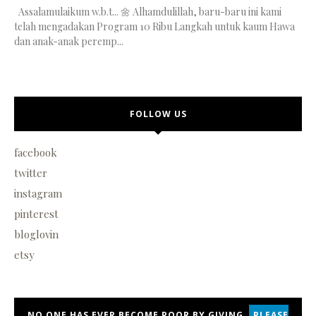
Assalamulaikum w.b.t... 🌼 Alhamdulillah, baru-baru ini kami
telah mengadakan Program 10 Ribu Langkah untuk kaum Hawa
dan anak-anak peremp...
FOLLOW US
facebook
twitter
instagram
pinterest
bloglovin
etsy
NO ONE HAS EVER BECOME POOR BY GIVING,
PLEASE